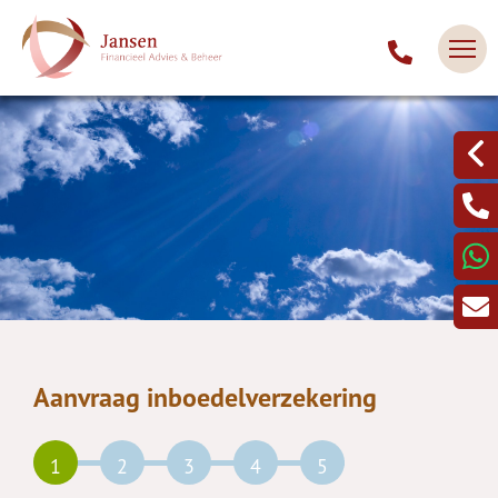
Aanvraag inboedelverzekering
1
2
3
4
5