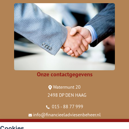
Onze contactgegevens
Watermunt 20
2498 DP DEN HAAG
015 - 88 77 999
info@financieeladviesenbeheer.nl
© Copyright
Assupport BV
2026
Cookies