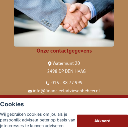
Onze contactgegevens
Watermunt 20
2498 DP DEN HAAG
015 - 88 77 999
info@financieeladviesenbeheer.nl
© Copyright
Assupport BV
2026
Cookies
Sitemap
Wij gebruiken cookies om jou als je
Disclaimer
persoonlijk adviseur beter op basis van
Akkoord
je interesses te kunnen adviseren.