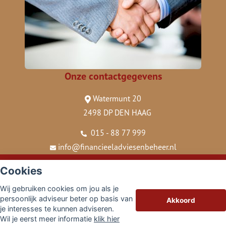
Onze contactgegevens
Watermunt 20
2498 DP DEN HAAG
015 - 88 77 999
info@financieeladviesenbeheer.nl
© Copyright
Assupport BV
2026
Cookies
Sitemap
Wij gebruiken cookies om jou als je
Disclaimer
persoonlijk adviseur beter op basis van
Akkoord
je interesses te kunnen adviseren.
Wil je eerst meer informatie
klik hier